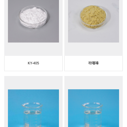
KY-405
吩噻嗪